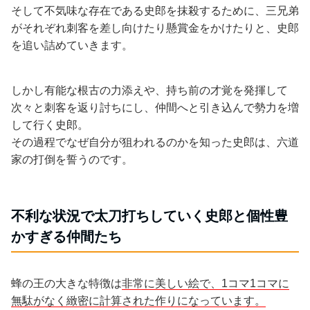
そして不気味な存在である史郎を抹殺するために、三兄弟
がそれぞれ刺客を差し向けたり懸賞金をかけたりと、史郎
を追い詰めていきます。
しかし有能な根古の力添えや、持ち前の才覚を発揮して
次々と刺客を返り討ちにし、仲間へと引き込んで勢力を増
して行く史郎。
その過程でなぜ自分が狙われるのかを知った史郎は、六道
家の打倒を誓うのです。
不利な状況で太刀打ちしていく史郎と個性豊
かすぎる仲間たち
蜂の王の大きな特徴は
非常に美しい絵で、1コマ1コマに
無駄がなく緻密に計算された作りになっています。