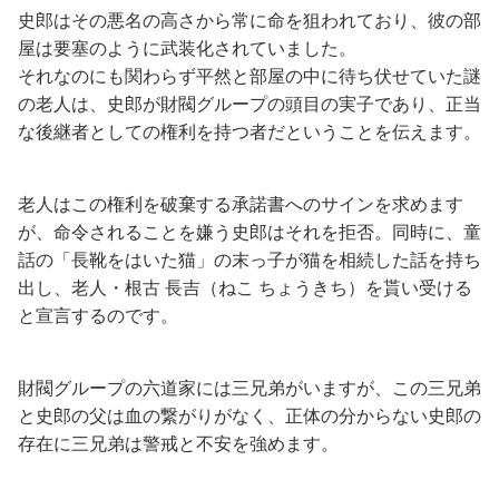
史郎はその悪名の高さから常に命を狙われており、彼の部
屋は要塞のように武装化されていました。
それなのにも関わらず平然と部屋の中に待ち伏せていた謎
の老人は、史郎が財閥グループの頭目の実子であり、正当
な後継者としての権利を持つ者だということを伝えます。
老人はこの権利を破棄する承諾書へのサインを求めます
が、命令されることを嫌う史郎はそれを拒否。同時に、童
話の「長靴をはいた猫」の末っ子が猫を相続した話を持ち
出し、老人・根古 長吉（ねこ ちょうきち）を貰い受ける
と宣言するのです。
財閥グループの六道家には三兄弟がいますが、この三兄弟
と史郎の父は血の繋がりがなく、正体の分からない史郎の
存在に三兄弟は警戒と不安を強めます。